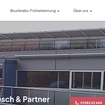
Brustkrebs-Früherkennung
Über uns
sch & Partner
07482 43 444