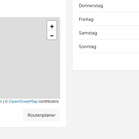
Donnerstag
Freitag
+
Samstag
−
Sonntag
|
©
contributors
et
OpenStreetMap
Routenplaner